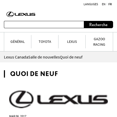
LANGUGES
EN
FR
Aller au contenu
Recherche
GAZOO
GÉNÉRAL
TOYOTA
LEXUS
RACING
Lexus Canada
Salle de nouvelles
Quoi de neuf
QUOI DE NEUF
MAR 06, 2017