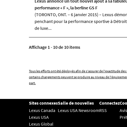
Lexus annonce un tout nouvel ajout à sa fabul
performance « F », la berline GS F
(TORONTO, ONT. – 6 janvier 2015) – Lexus démont
penchant pour la performance sportive à Détroit.
de luxe...
Affichage 1 - 10 de 10 items
Tous les efforts ont été déployés afin de s’assurer de l’exactitude d
certains changements peuvent se produire au niveau de l’équipement d
part.
Sites connexes
Salle de nouvelles
Connectez
Coo
Lexus Canada
Lexus USA Newsroom
RSS
Avis
Lexus USA
Pré
Lexus Global