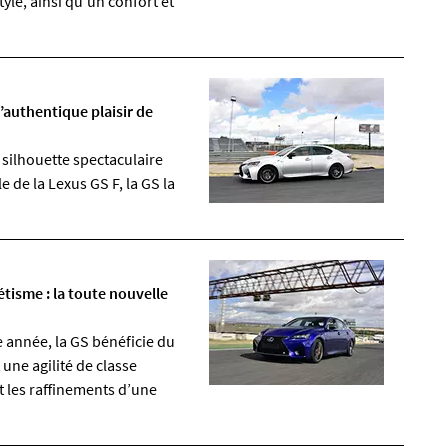
le, ainsi qu’un confort et
’authentique plaisir de
silhouette spectaculaire
 de la Lexus GS F, la GS la
.
étisme : la toute nouvelle
année, la GS bénéficie du
 une agilité de classe
t les raffinements d’une