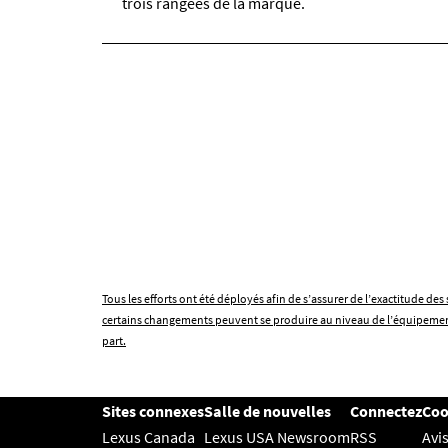
trois rangées de la marque.
Tous les efforts ont été déployés afin de s’assurer de l’exactitude d
certains changements peuvent se produire au niveau de l’équipement d
part.
Sites connexes
Salle de nouvelles
Connectez
Coo
Lexus Canada
Lexus USA Newsroom
RSS
Avis