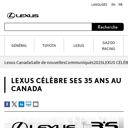
LANGUGES
EN
FR
Aller au contenu
Recherche
GAZOO
GÉNÉRAL
TOYOTA
LEXUS
RACING
Lexus Canada
Salle de nouvelles
Communiqués
2025
LEXUS CÉLÈB
LEXUS CÉLÈBRE SES 35 ANS AU
CANADA