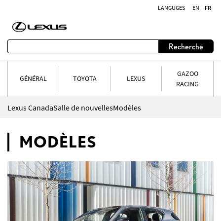
LANGUGES
EN
FR
Aller au contenu
Recherche
GAZOO
GÉNÉRAL
TOYOTA
LEXUS
RACING
Lexus Canada
Salle de nouvelles
Modèles
MODÈLES