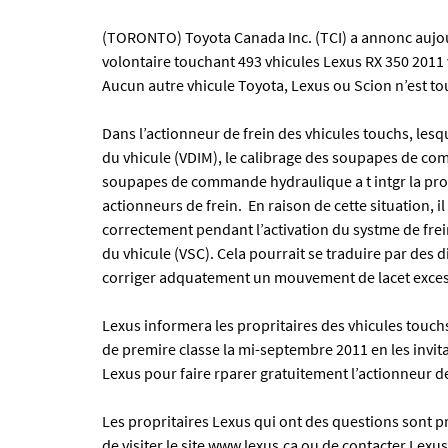
(TORONTO) Toyota Canada Inc. (TCI) a annonc aujou
volontaire touchant 493 vhicules Lexus RX 350 2011
Aucun autre vhicule Toyota, Lexus ou Scion n’est to
Dans l’actionneur de frein des vhicules touchs, les
du vhicule (VDIM), le calibrage des soupapes de com
soupapes de commande hydraulique a t intgr la pr
actionneurs de frein. En raison de cette situation, il
correctement pendant l’activation du systme de frein
du vhicule (VSC). Cela pourrait se traduire par des d
corriger adquatement un mouvement de lacet excess
Lexus informera les propritaires des vhicules touchs
de premire classe la mi-septembre 2011 en les invi
Lexus pour faire rparer gratuitement l’actionneur de
Les propritaires Lexus qui ont des questions sont 
de visiter le site
www.lexus.ca
ou de contacter Lexus