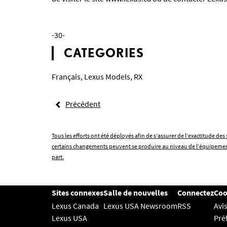
-30-
CATEGORIES
Français
,
Lexus Models
,
RX
Précédent
Tous les efforts ont été déployés afin de s’assurer de l’exactitude d
certains changements peuvent se produire au niveau de l’équipement d
part.
Sites connexes
Salle de nouvelles
Connectez
Coo
Lexus Canada
Lexus USA Newsroom
RSS
Avis
Lexus USA
Pré