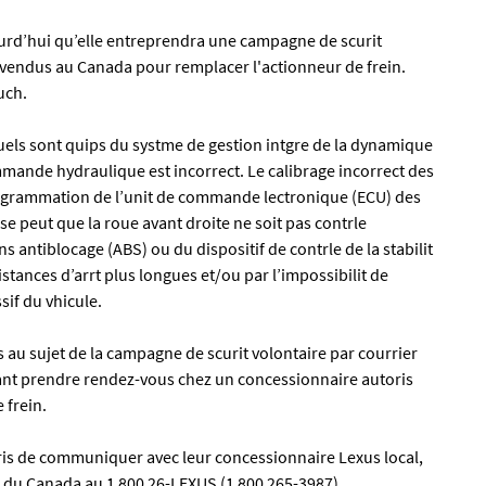
rd’hui qu’elle entreprendra une campagne de scurit
 vendus au Canada pour remplacer l'actionneur de frein.
uch.
quels sont quips du systme de gestion intgre de la dynamique
mande hydraulique est incorrect. Le calibrage incorrect des
ogrammation de l’unit de commande lectronique (ECU) des
 se peut que la roue avant droite ne soit pas contrle
s antiblocage (ABS) ou du dispositif de contrle de la stabilit
istances d’arrt plus longues et/ou par l’impossibilit de
if du vhicule.
 au sujet de la campagne de scurit volontaire par courrier
tant prendre rendez-vous chez un concessionnaire autoris
 frein.
pris de communiquer avec leur concessionnaire Lexus local,
 du Canada au 1 800 26-LEXUS (1 800 265-3987).