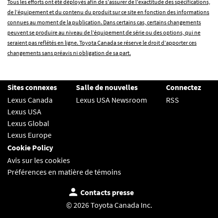
Tous les efforts ont été déployés afin de s’assurer de l’exactitude des spécifications,
de l’équipement et du contenu du produit sur ce site en fonction des informations
connues au moment de la publication. Dans certains cas, certains changements
peuvent se produire au niveau de l’équipement de série ou des options, qui ne
seraient pas reflétés en ligne. Toyota Canada se réserve le droit d’apporter ces
changements sans préavis ni obligation de sa part.
Sites connexes
Salle de nouvelles
Connectez
Lexus Canada
Lexus USA Newsroom
RSS
Lexus USA
Lexus Global
Lexus Europe
Cookie Policy
Avis sur les cookies
Préférences en matière de témoins
Contacts presse
© 2026 Toyota Canada Inc.