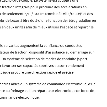
 152 lb-pi de couple. Le système est couplé à une
e traction intégrale pour produire des accélérations en
de seulement 7,4 L/100 km (combinée ville/route)* et des
ybride Lexus à être doté d'une fonction de rétrogradation en
en deux unités afin de mieux utiliser l'espace et répartir le
rôle suivantes augmentent la confiance du conducteur :
ulateur de traction, dispositif d'assistance au démarrage sur
 Un système de sélection de modes de conduite (Sport –
r favoriser ses capacités sportives ou son rendement
trique procure une direction rapide et précise.
ventilés aidés d'un système de commande électronique, d'un
nce au freinage et d'un répartiteur électronique de force de
 à commande électronique.