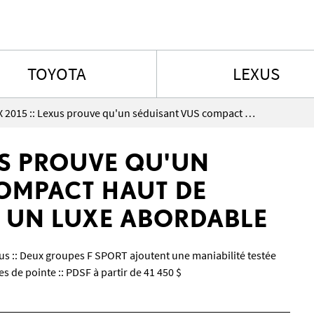
Aller au contenu
TOYOTA
LEXUS
Le NX 2015 :: Lexus prouve qu'un séduisant VUS compact haut de gamme peut être un luxe abordable
XUS PROUVE QU'UN
OMPACT HAUT DE
 UN LUXE ABORDABLE
us :: Deux groupes F SPORT ajoutent une maniabilité testée
s de pointe :: PDSF à partir de 41 450 $