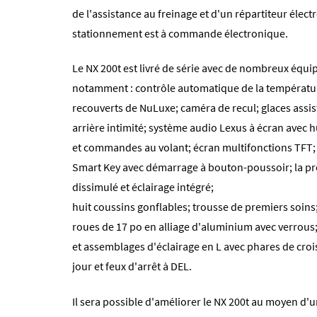
de l'assistance au freinage et d'un répartiteur élect
stationnement est à commande électronique.
Le NX 200t est livré de série avec de nombreux équip
notamment : contrôle automatique de la température
recouverts de NuLuxe; caméra de recul; glaces assi
arrière intimité; système audio Lexus à écran avec h
et commandes au volant; écran multifonctions TFT; 
Smart Key avec démarrage à bouton-poussoir; la pr
dissimulé et éclairage intégré;
huit coussins gonflables; trousse de premiers soins;
roues de 17 po en alliage d'aluminium avec verrous; 
et assemblages d'éclairage en L avec phares de cro
jour et feux d'arrêt à DEL.
Il sera possible d'améliorer le NX 200t au moyen d'u