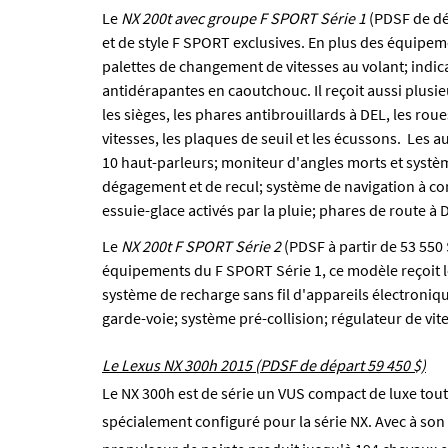
Le
NX 200t avec groupe F SPORT Série 1
(PDSF de dé
et de style F SPORT exclusives. En plus des équipem
palettes de changement de vitesses au volant; indic
antidérapantes en caoutchouc. Il reçoit aussi plus
les sièges, les phares antibrouillards à DEL, les rou
vitesses, les plaques de seuil et les écussons. Les
10 haut-parleurs; moniteur d'angles morts et système
dégagement et de recul; système de navigation à c
essuie-glace activés par la pluie; phares de route 
Le
NX 200t F SPORT Série 2
(PDSF à partir de 53 550
équipements du F SPORT Série 1, ce modèle reçoit le 
système de recharge sans fil d'appareils électroniqu
garde-voie; système pré-collision; régulateur de vi
Le Lexus NX 300h 2015 (PDSF de départ 59 450 $)
Le NX 300h est de série un VUS compact de luxe tout
spécialement configuré pour la série NX. Avec à son 