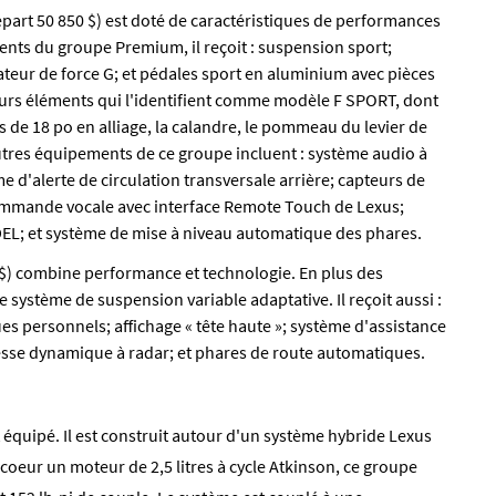
part 50 850 $) est doté de caractéristiques de performances
ents du groupe Premium, il reçoit : suspension sport;
ateur de force G; et pédales sport en aluminium avec pièces
ieurs éléments qui l'identifient comme modèle F SPORT, dont
es de 18 po en alliage, la calandre, le pommeau du levier de
 autres équipements de ce groupe incluent : système audio à
 d'alerte de circulation transversale arrière; capteurs de
ommande vocale avec interface Remote Touch de Lexus;
à DEL; et système de mise à niveau automatique des phares.
 $) combine performance et technologie. En plus des
système de suspension variable adaptative. Il reçoit aussi :
es personnels; affichage « tête haute »; système d'assistance
tesse dynamique à radar; et phares de route automatiques.
 équipé. Il est construit autour d'un système hybride Lexus
coeur un moteur de 2,5 litres à cycle Atkinson, ce groupe