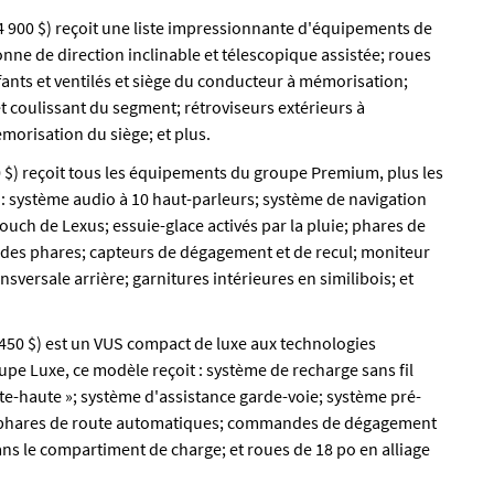
 900 $) reçoit une liste impressionnante d'équipements de
onne de direction inclinable et télescopique assistée; roues
fants et ventilés et siège du conducteur à mémorisation;
et coulissant du segment; rétroviseurs extérieurs à
orisation du siège; et plus.
 $) reçoit tous les équipements du groupe Premium, plus les
s : système audio à 10 haut-parleurs; système de navigation
ch de Lexus; essuie-glace activés par la pluie; phares de
 des phares; capteurs de dégagement et de recul; moniteur
nsversale arrière; garnitures intérieures en similibois; et
450 $) est un VUS compact de luxe aux technologies
e Luxe, ce modèle reçoit : système de recharge sans fil
ête-haute »; système d'assistance garde-voie; système pré-
ar; phares de route automatiques; commandes de dégagement
ans le compartiment de charge; et roues de 18 po en alliage