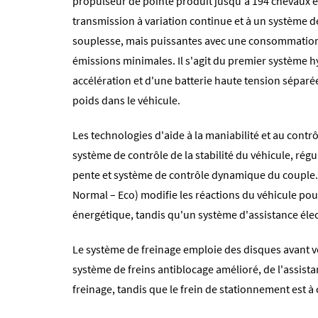
propulseur de pointe produit jusqu'à 194 chevaux et
transmission à variation continue et à un système d
souplesse, mais puissantes avec une consommation 
émissions minimales. Il s'agit du premier système h
accélération et d'une batterie haute tension séparée 
poids dans le véhicule.
Les technologies d'aide à la maniabilité et au cont
système de contrôle de la stabilité du véhicule, rég
pente et système de contrôle dynamique du couple.
Normal – Eco) modifie les réactions du véhicule pou
énergétique, tandis qu'un système d'assistance élec
Le système de freinage emploie des disques avant 
système de freins antiblocage amélioré, de l'assista
freinage, tandis que le frein de stationnement est