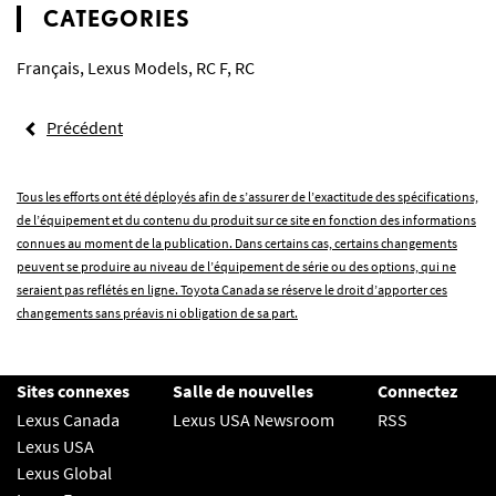
CATEGORIES
Français
,
Lexus Models
,
RC F
,
RC
Précédent
Tous les efforts ont été déployés afin de s’assurer de l’exactitude des spécifications,
de l’équipement et du contenu du produit sur ce site en fonction des informations
connues au moment de la publication. Dans certains cas, certains changements
peuvent se produire au niveau de l’équipement de série ou des options, qui ne
seraient pas reflétés en ligne. Toyota Canada se réserve le droit d’apporter ces
changements sans préavis ni obligation de sa part.
Sites connexes
Salle de nouvelles
Connectez
Lexus Canada
Lexus USA Newsroom
RSS
Lexus USA
Lexus Global